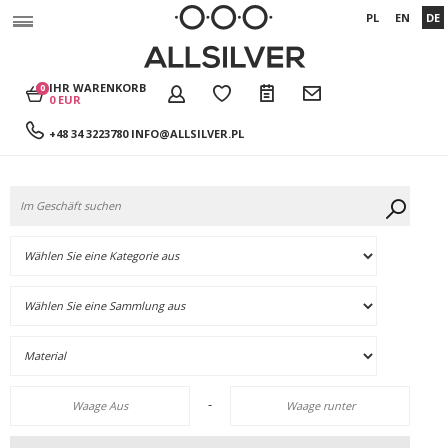
PL
EN
DE
IHR WARENKORB
0
0 EUR
+48 34 3223780
INFO@ALLSILVER.PL
-