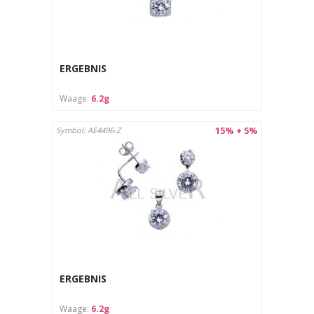
ERGEBNIS
Waage:
6.2g
15% + 5%
Symbol: AE4496-Z
ERGEBNIS
Waage:
6.2g