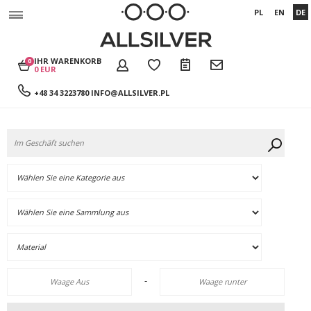
PL
EN
DE
IHR WARENKORB
0
0 EUR
+48 34 3223780
INFO@ALLSILVER.PL
-