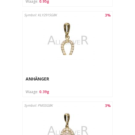
Waage:
0.95g
3%
Symbol: KLY2915G8K
ANHÄNGER
Waage:
0.39g
3%
Symbol: PMSSG8K