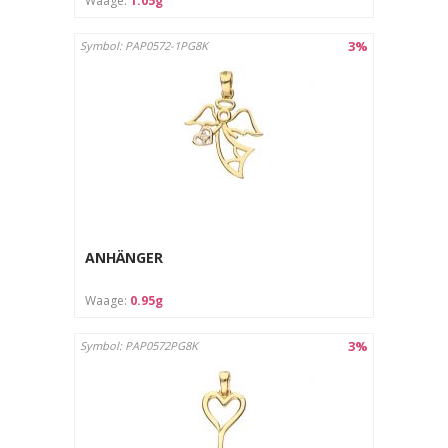
Waage:
1.05g
3%
Symbol: PAP0572-1PG8K
ANHÄNGER
Waage:
0.95g
3%
Symbol: PAP0572PG8K