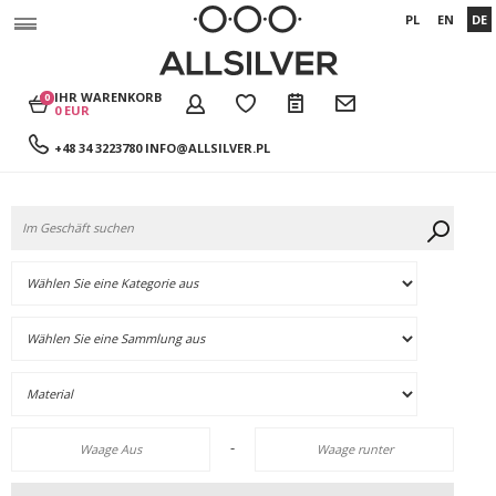
PL
EN
DE
IHR WARENKORB
0
0 EUR
+48 34 3223780
INFO@ALLSILVER.PL
-