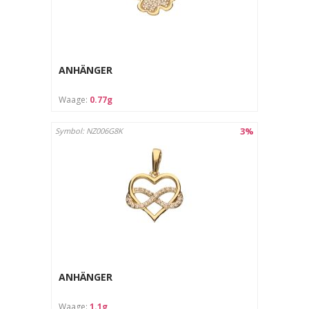
ANHÄNGER
Waage:
0.77g
3%
Symbol: NZ006G8K
ANHÄNGER
Waage:
1.1g