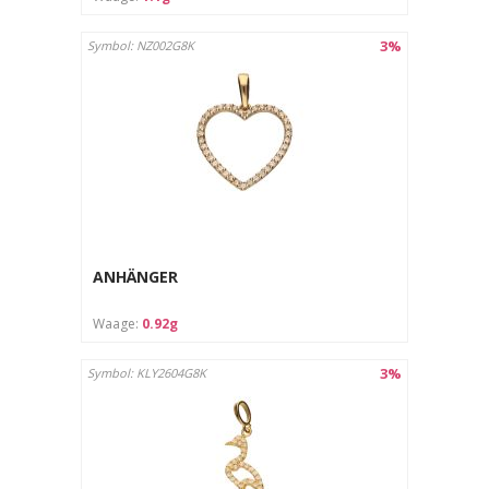
3%
Symbol: NZ002G8K
ANHÄNGER
Waage:
0.92g
3%
Symbol: KLY2604G8K