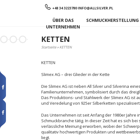
Menu
+48 34 3223780
INFO@ALLSILVER.PL
ÜBER DAS
SCHMUCKHERSTELLUNG
UNTERNEHMEN
KETTEN
Startseite
›
KETTEN
KETTEN
Slimex AG – drei Glieder in der Kette
Die Slimex AG ist neben All Silver und Silverina eine
Familienunternehmen, symbolisiert durch das dreigl
Das Produktions- und Stahlwerk der Slimex AG ist au
und Veredelung von 925er Silberketten spezialisiert
Das Unternehmen ist seit Anfang der 1980er Jahre i
Schmuckbranche tätig. In dieser Zeit hat es sich be
verlässliche Meinung erworben, wobei der Schwerpu
qualitativ hochwertigen Produkten und wettbewerb
liegt.