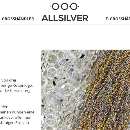
GROSSHÄNDLER
E-GROSSHÄN
s von drei
iedrige Kettenlogo.
f die Herstellung
.
n der
i seinen Kunden eine
nkt vor allem auf
sfähigen Preisen