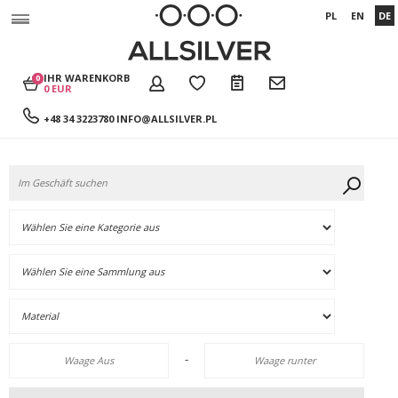
PL
EN
DE
IHR WARENKORB
0
0 EUR
+48 34 3223780
INFO@ALLSILVER.PL
-