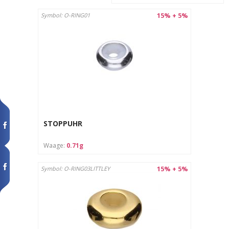
15% + 5%
Symbol: O-RING01
STOPPUHR
Waage:
0.71g
15% + 5%
Symbol: O-RING03LITTLEY