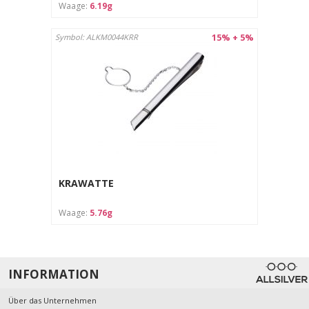
Waage:
6.19g
15% + 5%
Symbol: ALKM0044KRR
KRAWATTE
Waage:
5.76g
INFORMATION
Über das Unternehmen