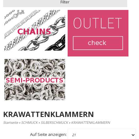
Filter
KRAWATTENKLAMMERN
Startseite
›
SCHMUCK
›
SILBERSCHMUCK
›
KRAWATTENKLAMMERN
Auf Seite anzeigen: