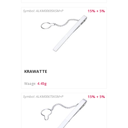
15% + 5%
Symbol: ALKM0069SKSM+P
KRAWATTE
Waage:
4.45g
15% + 5%
Symbol: ALKM0067SKSM+P