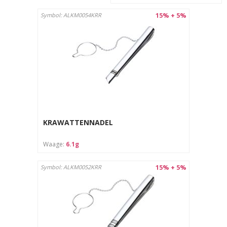
15% + 5%
Symbol: ALKM0054KRR
KRAWATTENNADEL
Waage:
6.1g
15% + 5%
Symbol: ALKM0052KRR