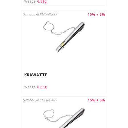
Waage:
6.59g
15% + 5%
Symbol: ALKM0046KRY
KRAWATTE
Waage:
6.63g
15% + 5%
Symbol: ALKM0045KRS