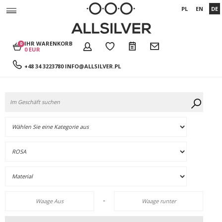
PL
EN
DE
IHR WARENKORB
0
0 EUR
+48 34 3223780
INFO@ALLSILVER.PL
-