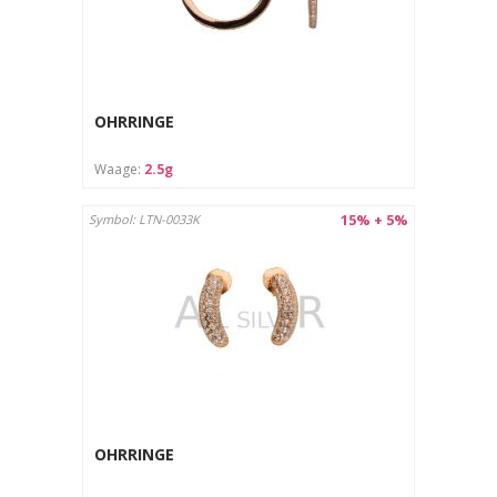
OHRRINGE
Waage:
2.5g
15% + 5%
Symbol: LTN-0033K
OHRRINGE